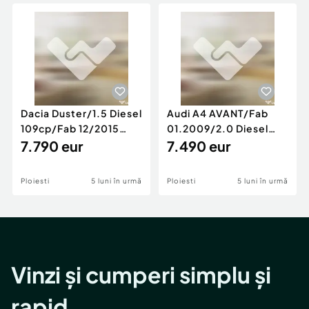
Locuri de munca
Utilaje agricole si industriale
Servicii
Piese auto si accesorii
Animale de companie
Dacia Duster
Afaceri și echipamente profesionale
Inchiriere Bunuri si Vehicule
Dacia Duster/1.5 Diesel
Audi A4 AVANT/Fab
109cp/Fab 12/2015
01.2009/2.0 Diesel
/Euro 5/GARANTIE 12
7.790 eur
140cp/Posibilitate
7.490 eur
LUNI
Rate/GARANTIE
Ploiesti
5 luni în urmă
Ploiesti
5 luni în urmă
Vinzi și cumperi simplu și
rapid