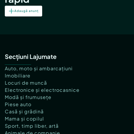
Adaugă anunț
Secțiuni Lajumate
Auto, moto și ambarcațiuni
Imobiliare
Locuri de muncă
Electronice și electrocasnice
Modă și frumusețe
Piese auto
Casă și grădină
Mama și copilul
Sport, timp liber, artă
Animale de companie