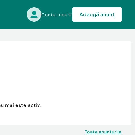
Adaugă anunț
Contul meu
u mai este activ.
Toate anunturile