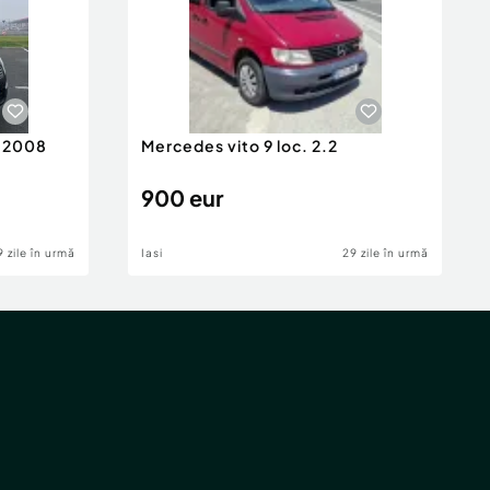
n 2008
Mercedes vito 9 loc. 2.2
900 eur
9 zile în urmă
Iasi
29 zile în urmă