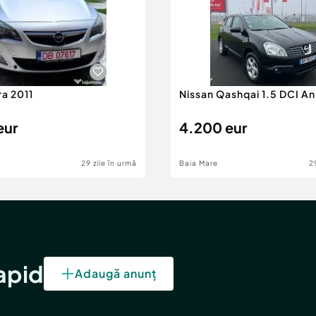
ra 2011
Nissan Qashqai 1.5 DCI A
eur
4.200 eur
29 zile în urmă
Baia Mare
2
rapid
Adaugă anunț