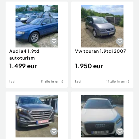
Locuri de munca
Utilaje agricole si industriale
Servicii
Piese auto si accesorii
Animale de companie
Dacia Duster
Afaceri și echipamente profesionale
Inchiriere Bunuri si Vehicule
Audi a4 1.9tdi
Vw touran 1.9tdi 2007
autoturism
1.499 eur
1.950 eur
Iasi
11 zile în urmă
Iasi
11 zile în urmă