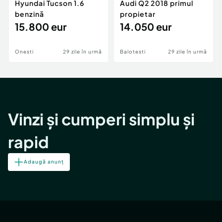
Hyundai Tucson 1.6
Audi Q2 2018 primul
benzină
propietar
15.800 eur
14.050 eur
Onesti
29 zile în urmă
Balotesti
29 zile în urmă
Vinzi și cumperi simplu și
rapid
Adaugă anunț