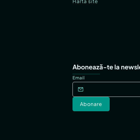
Hartă site
Abonează-te la newsl
Email
Abonare