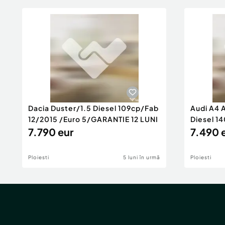
Dacia Duster/1.5 Diesel 109cp/Fab
Audi A4 
12/2015 /Euro 5/GARANTIE 12 LUNI
Diesel 14
7.790 eur
Rate/GA
7.490 
Ploiesti
5 luni în urmă
Ploiesti