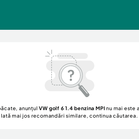
păcate, anunțul
VW golf 6 1.4 benzina MPI
nu mai este a
Iată mai jos recomandări similare, continua căutarea.