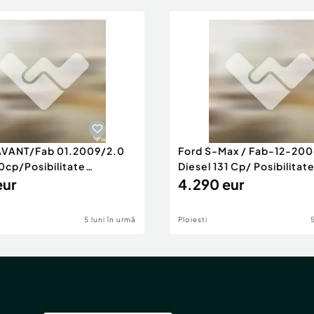
AVANT/Fab 01.2009/2.0
Ford S-Max / Fab-12-200
0cp/Posibilitate
Diesel 131 Cp/ Posibilitat
RANTIE
eur
4.290 eur
5 luni în urmă
Ploiesti