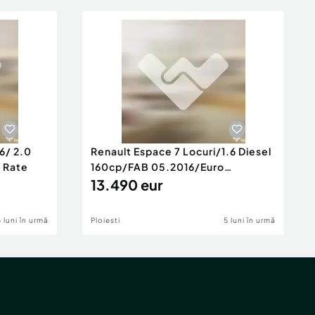
6/ 2.0
Renault Espace 7 Locuri/1.6 Diesel
e Rate
160cp/FAB 05.2016/Euro
6/Posibilita
13.490 eur
5 luni în urmă
Ploiesti
5 luni în urmă