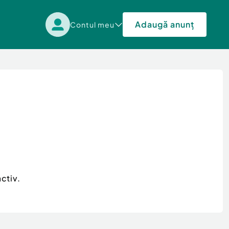
Adaugă anunț
Contul meu
ctiv.