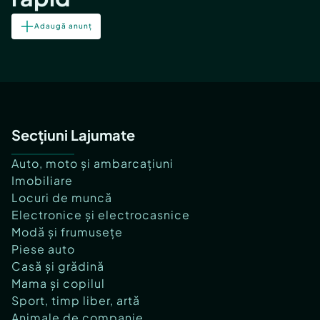
Adaugă anunț
Secțiuni Lajumate
Auto, moto și ambarcațiuni
Imobiliare
Locuri de muncă
Electronice și electrocasnice
Modă și frumusețe
Piese auto
Casă și grădină
Mama și copilul
Sport, timp liber, artă
Animale de companie