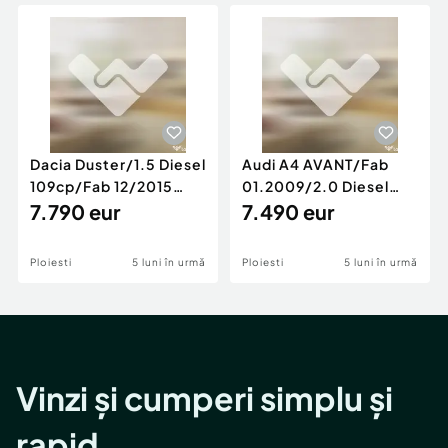
Locuri de munca
Utilaje agricole si industriale
Servicii
Piese auto si accesorii
Animale de companie
Dacia Duster
Afaceri și echipamente profesionale
Inchiriere Bunuri si Vehicule
Dacia Duster/1.5 Diesel
Audi A4 AVANT/Fab
109cp/Fab 12/2015
01.2009/2.0 Diesel
/Euro 5/GARANTIE 12
7.790 eur
140cp/Posibilitate
7.490 eur
LUNI
Rate/GARANTIE
Ploiesti
5 luni în urmă
Ploiesti
5 luni în urmă
Vinzi și cumperi simplu și
rapid