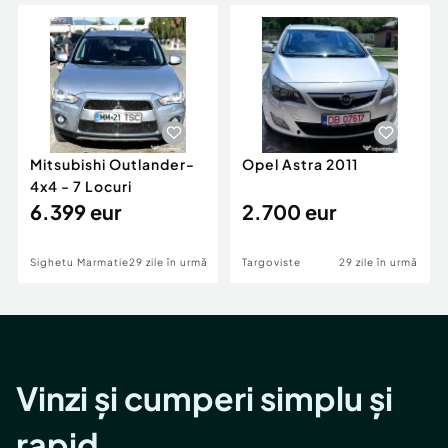
Locuri de munca
Utilaje agricole si industriale
Servicii
Piese auto si accesorii
Animale de companie
Dacia Duster
Afaceri și echipamente profesionale
Inchiriere Bunuri si Vehicule
Mitsubishi Outlander-
Opel Astra 2011
4x4 - 7 Locuri
6.399 eur
2.700 eur
Sighetu Marmatiei
29 zile în urmă
Targoviste
29 zile în urmă
Vinzi și cumperi simplu și
rapid