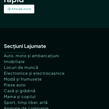
Adaugă anunț
Secțiuni Lajumate
Auto, moto și ambarcațiuni
Imobiliare
Locuri de muncă
Electronice și electrocasnice
Modă și frumusețe
Piese auto
Casă și grădină
Mama și copilul
Sport, timp liber, artă
Animale de companie