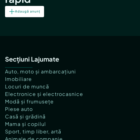
Adaugă anunț
Secțiuni Lajumate
Auto, moto și ambarcațiuni
Imobiliare
Locuri de muncă
Electronice și electrocasnice
Modă și frumusețe
Piese auto
Casă și grădină
Mama și copilul
Sport, timp liber, artă
Animale de companie