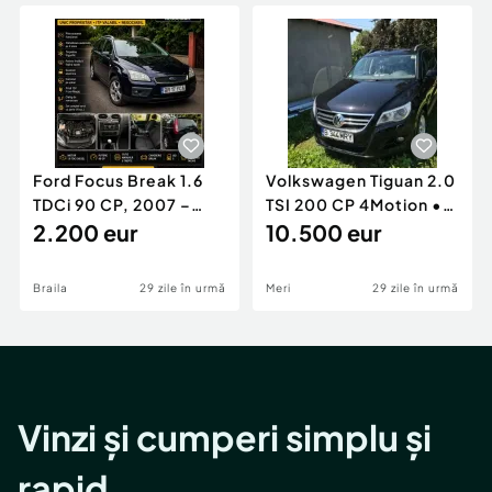
Locuri de munca
Utilaje agricole si industriale
Servicii
Piese auto si accesorii
Animale de companie
Dacia Duster
Afaceri și echipamente profesionale
Inchiriere Bunuri si Vehicule
Ford Focus Break 1.6
Volkswagen Tiguan 2.0
TDCi 90 CP, 2007 –
TSI 200 CP 4Motion •
Unic proprietar, ITP
2.200 eur
2009 • Manual •
10.500 eur
valabil
Benzină
Braila
29 zile în urmă
Meri
29 zile în urmă
Vinzi și cumperi simplu și
rapid