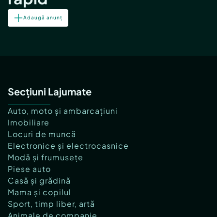
Adaugă anunț
Secțiuni Lajumate
Auto, moto și ambarcațiuni
Imobiliare
Locuri de muncă
Electronice și electrocasnice
Modă și frumusețe
Piese auto
Casă și grădină
Mama și copilul
Sport, timp liber, artă
Animale de companie