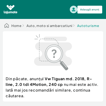
Adaugă anunț
Alege categoria
Home
Auto, moto si ambarcatiuni
Autoturisme
Auto, moto si ambarcatiuni
Toate Anunturile
Auto, moto si ambarcatiuni
Imobiliare
Autoturisme
Electronice si electrocasnice
Anvelope si Jante
Casa si gradina
Alege dupa sezon
Piese auto
Scutere - ATV - UTV
Din păcate, anunțul
Vw Tiguan md. 2018, R-
Mama si copilul
Autoutilitare
line, 2.0 tdi 4Motion, 240 cp
nu mai este activ.
Moda si frumusete
Ambarcatiuni
Iată mai jos recomandări similare, continua
Sport, timp liber, arta
căutarea.
Camioane - Rulote - Remorci
Agro si Industrie
Motociclete