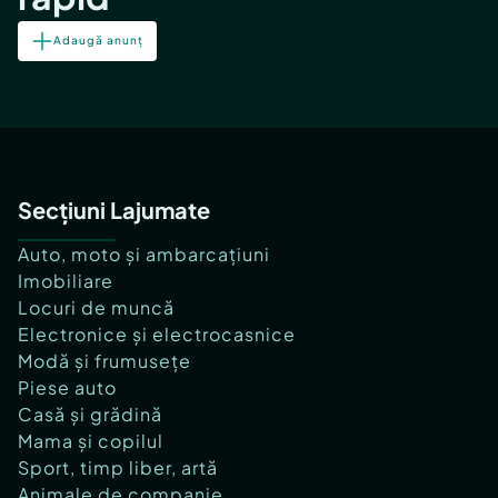
Adaugă anunț
Secțiuni Lajumate
Auto, moto și ambarcațiuni
Imobiliare
Locuri de muncă
Electronice și electrocasnice
Modă și frumusețe
Piese auto
Casă și grădină
Mama și copilul
Sport, timp liber, artă
Animale de companie