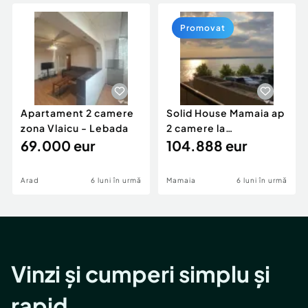
Locuri de munca
Utilaje agricole si industriale
Servicii
Piese auto si accesorii
Promovat
Animale de companie
Dacia Duster
Afaceri și echipamente profesionale
Inchiriere Bunuri si Vehicule
Apartament 2 camere
Solid House Mamaia ap
zona Vlaicu - Lebada
2 camere la
69.000 eur
cheie,langa Mega
104.888 eur
Image
Arad
6 luni în urmă
Mamaia
6 luni în urmă
Vinzi și cumperi simplu și
rapid