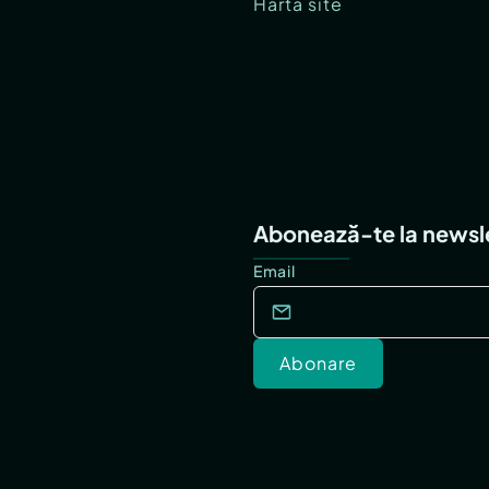
Hartă site
Abonează-te la newsl
Email
Abonare