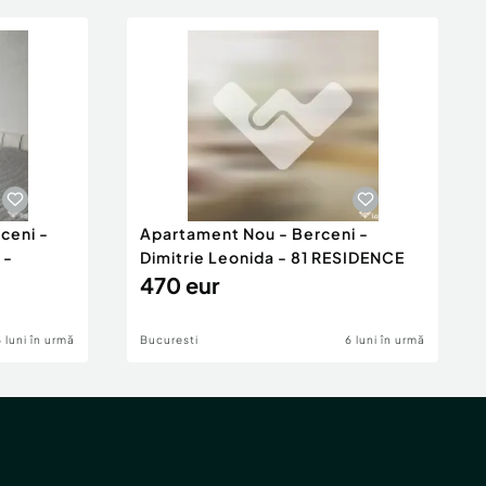
ceni -
Apartament Nou - Berceni -
 -
Dimitrie Leonida - 81 RESIDENCE
470 eur
6 luni în urmă
Bucuresti
6 luni în urmă