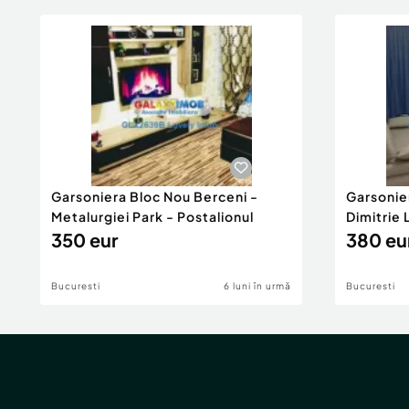
Garsoniera Bloc Nou Berceni -
Garsonie
Metalurgiei Park - Postalionul
Dimitrie
350 eur
380 eu
Bucuresti
6 luni în urmă
Bucuresti