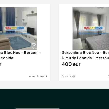
ra Bloc Nou - Berceni -
Garsoniera Bloc Nou - Ber
 Leonida
Dimitrie Leonida - Metrou
r
400 eur
6 luni în urmă
Bucuresti