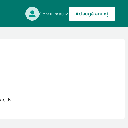
Adaugă anunț
Contul meu
activ.