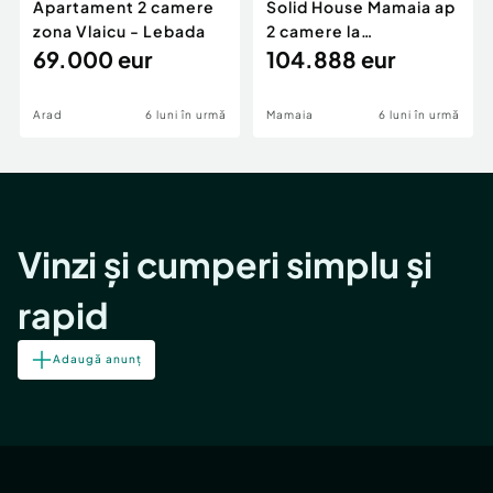
Apartament 2 camere
Solid House Mamaia ap
zona Vlaicu - Lebada
2 camere la
69.000 eur
cheie,langa Mega
104.888 eur
Image
Arad
6 luni în urmă
Mamaia
6 luni în urmă
Vinzi și cumperi simplu și
rapid
Adaugă anunț