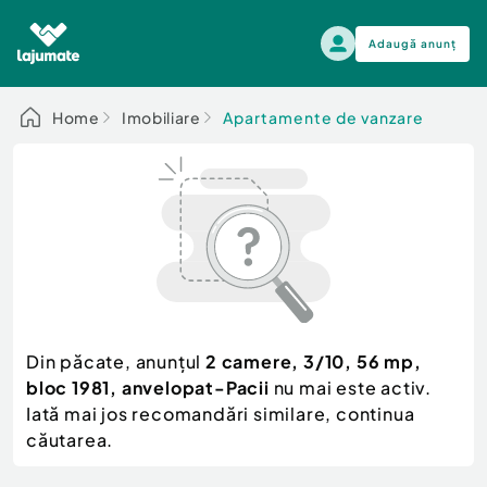
Adaugă anunț
Alege categoria
Home
Imobiliare
Apartamente de vanzare
Auto, moto si ambarcatiuni
Toate Anunturile
Auto, moto si ambarcatiuni
Imobiliare
Autoturisme
Electronice si electrocasnice
Anvelope si Jante
Casa si gradina
Alege dupa sezon
Piese auto
Scutere - ATV - UTV
Din păcate, anunțul
2 camere, 3/10, 56 mp,
Mama si copilul
Autoutilitare
bloc 1981, anvelopat-Pacii
nu mai este activ.
Moda si frumusete
Ambarcatiuni
Iată mai jos recomandări similare, continua
Sport, timp liber, arta
căutarea.
Camioane - Rulote - Remorci
Agro si Industrie
Motociclete