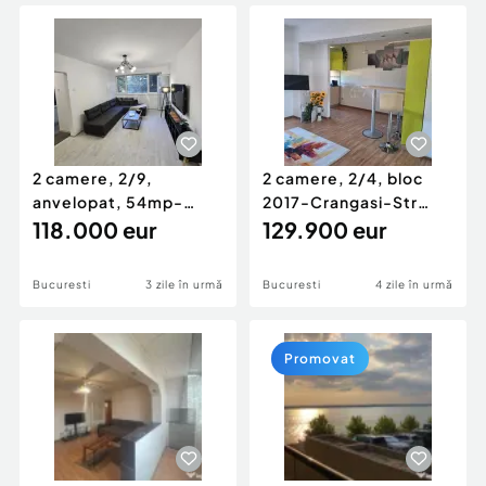
Locuri de munca
Utilaje agricole si industriale
Servicii
Piese auto si accesorii
Animale de companie
Dacia Duster
Afaceri și echipamente profesionale
Inchiriere Bunuri si Vehicule
2 camere, 2/9,
2 camere, 2/4, bloc
anvelopat, 54mp-
2017-Crangasi-Str
Drumul Taberei
118.000 eur
Porumbacu
129.900 eur
Bucuresti
3 zile în urmă
Bucuresti
4 zile în urmă
Promovat