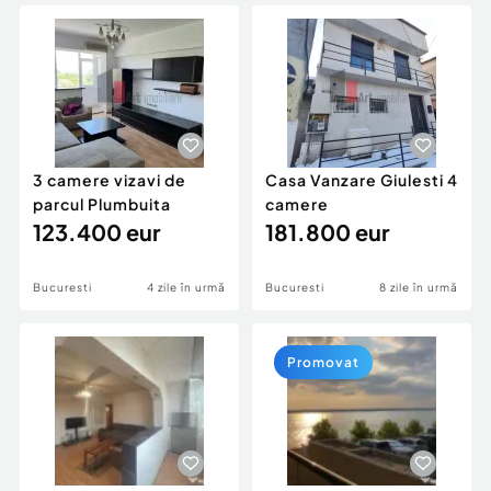
Locuri de munca
Utilaje agricole si industriale
Servicii
Piese auto si accesorii
Animale de companie
Dacia Duster
Afaceri și echipamente profesionale
Inchiriere Bunuri si Vehicule
3 camere vizavi de
Casa Vanzare Giulesti 4
parcul Plumbuita
camere
123.400 eur
181.800 eur
Bucuresti
4 zile în urmă
Bucuresti
8 zile în urmă
Promovat