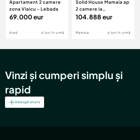
Apartament 2 camere
Solid House Mamaia ap
zona Vlaicu - Lebada
2 camere la
69.000 eur
cheie,langa Mega
104.888 eur
Image
Arad
6 luni în urmă
Mamaia
6 luni în urmă
Vinzi și cumperi simplu și
rapid
Adaugă anunț