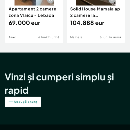
Apartament 2 camere
Solid House Mamaia ap
zona Vlaicu - Lebada
2 camere la
69.000 eur
cheie,langa Mega
104.888 eur
Image
Arad
6 luni în urmă
Mamaia
6 luni în urmă
Vinzi și cumperi simplu și
rapid
Adaugă anunț