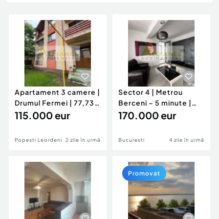
Locuri de munca
Utilaje agricole si industriale
Servicii
Piese auto si accesorii
Animale de companie
Dacia Duster
Afaceri și echipamente profesionale
Inchiriere Bunuri si Vehicule
Apartament 3 camere |
Sector 4 | Metrou
Drumul Fermei | 77,73
Berceni – 5 minute |
mp | Parcare ...
115.000 eur
Apartament 3 cam...
170.000 eur
Popesti Leordeni
2 zile în urmă
Bucuresti
4 zile în urmă
Promovat