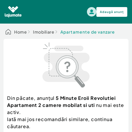
Adaugă anunț
Alege categoria
Home
Imobiliare
Apartamente de vanzare
Auto, moto si ambarcatiuni
Toate Anunturile
Auto, moto si ambarcatiuni
Imobiliare
Autoturisme
Electronice si electrocasnice
Anvelope si Jante
Casa si gradina
Alege dupa sezon
Piese auto
Scutere - ATV - UTV
Din păcate, anunțul
5 Minute Eroii Revolutiei
Mama si copilul
Autoutilitare
Apartament 2 camere mobilat si uti
nu mai este
Moda si frumusete
Ambarcatiuni
activ.
Sport, timp liber, arta
Iată mai jos recomandări similare, continua
Camioane - Rulote - Remorci
Agro si Industrie
căutarea.
Motociclete