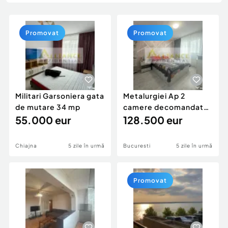
Locuri de munca
Utilaje agricole si industriale
Servicii
Piese auto si accesorii
Animale de companie
Promovat
Promovat
Dacia Duster
Afaceri și echipamente profesionale
Inchiriere Bunuri si Vehicule
Militari Garsoniera gata
Metalurgiei Ap 2
de mutare 34 mp
camere decomandat
55.000 eur
mobilat utilat cu
128.500 eur
parcare
Chiajna
5 zile în urmă
Bucuresti
5 zile în urmă
Promovat