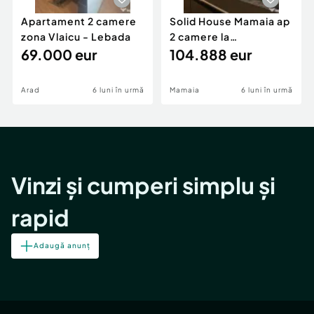
Apartament 2 camere
Solid House Mamaia ap
zona Vlaicu - Lebada
2 camere la
69.000 eur
cheie,langa Mega
104.888 eur
Image
Arad
6 luni în urmă
Mamaia
6 luni în urmă
Vinzi și cumperi simplu și
rapid
Adaugă anunț