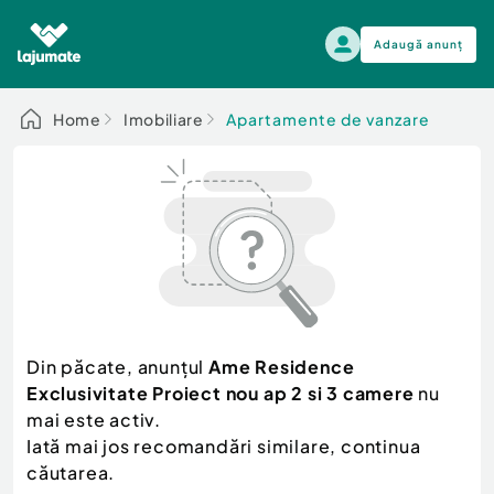
Adaugă anunț
Alege categoria
Home
Imobiliare
Apartamente de vanzare
Auto, moto si ambarcatiuni
Toate Anunturile
Auto, moto si ambarcatiuni
Imobiliare
Autoturisme
Electronice si electrocasnice
Anvelope si Jante
Casa si gradina
Alege dupa sezon
Piese auto
Scutere - ATV - UTV
Din păcate, anunțul
Ame Residence
Mama si copilul
Autoutilitare
Exclusivitate Proiect nou ap 2 si 3 camere
nu
Moda si frumusete
Ambarcatiuni
mai este activ.
Sport, timp liber, arta
Iată mai jos recomandări similare, continua
Camioane - Rulote - Remorci
Agro si Industrie
căutarea.
Motociclete