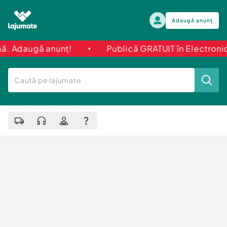
Adaugă anunț
ă anunț!
Publică GRATUIT în Electronice și Ele