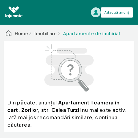
Adaugă anunț
Alege categoria
Home
Imobiliare
Apartamente de inchiriat
Auto, moto si ambarcatiuni
Toate Anunturile
Auto, moto si ambarcatiuni
Imobiliare
Autoturisme
Electronice si electrocasnice
Anvelope si Jante
Casa si gradina
Alege dupa sezon
Piese auto
Scutere - ATV - UTV
Din păcate, anunțul
Apartament 1 camera in
Mama si copilul
Autoutilitare
cart. Zorilor, str. Calea Turzii
nu mai este activ.
Moda si frumusete
Ambarcatiuni
Iată mai jos recomandări similare, continua
Sport, timp liber, arta
căutarea.
Camioane - Rulote - Remorci
Agro si Industrie
Motociclete