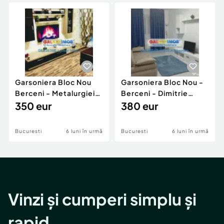
Locuri de munca
Utilaje agricole si industriale
Servicii
Piese auto si accesorii
Animale de companie
Dacia Duster
Afaceri și echipamente profesionale
Inchiriere Bunuri si Vehicule
Garsoniera Bloc Nou
Garsoniera Bloc Nou -
Berceni - Metalurgiei
Berceni - Dimitrie
Park - Postalionul
350 eur
Leonida
380 eur
Bucuresti
6 luni în urmă
Bucuresti
6 luni în urmă
Vinzi și cumperi simplu și
rapid