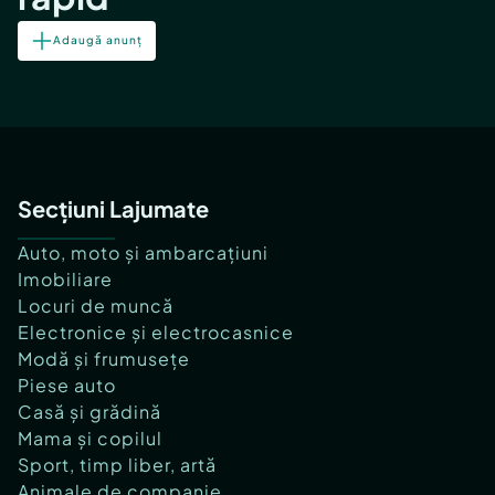
Adaugă anunț
Secțiuni Lajumate
Auto, moto și ambarcațiuni
Imobiliare
Locuri de muncă
Electronice și electrocasnice
Modă și frumusețe
Piese auto
Casă și grădină
Mama și copilul
Sport, timp liber, artă
Animale de companie