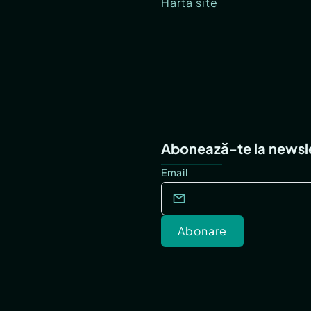
Hartă site
Abonează-te la newsl
Email
Abonare