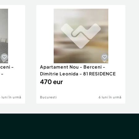
ceni -
Apartament Nou - Berceni -
 -
Dimitrie Leonida - 81 RESIDENCE
470 eur
6 luni în urmă
Bucuresti
6 luni în urmă