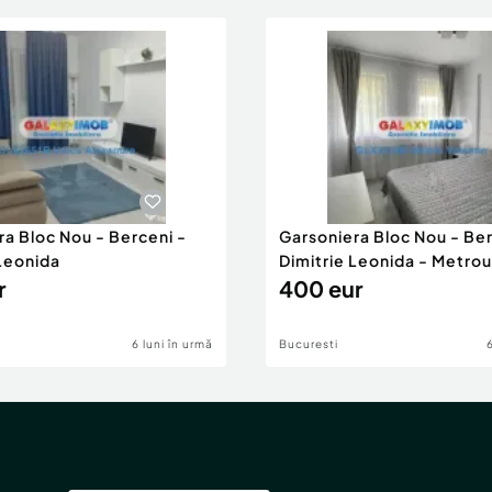
ra Bloc Nou - Berceni -
Garsoniera Bloc Nou - Ber
 Leonida
Dimitrie Leonida - Metrou
r
400 eur
6 luni în urmă
Bucuresti