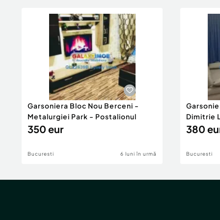
Garsoniera Bloc Nou Berceni -
Garsonie
Metalurgiei Park - Postalionul
Dimitrie
350 eur
380 eu
Bucuresti
6 luni în urmă
Bucuresti