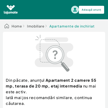
Adaugă anunț
Alege categoria
Home
Imobiliare
Apartamente de inchiriat
Auto, moto si ambarcatiuni
Toate Anunturile
Auto, moto si ambarcatiuni
Imobiliare
Autoturisme
Electronice si electrocasnice
Anvelope si Jante
Casa si gradina
Alege dupa sezon
Piese auto
Scutere - ATV - UTV
Din păcate, anunțul
Apartament 2 camere 55
Mama si copilul
Autoutilitare
mp, terasa de 20 mp, etaj intermedia
nu mai
Moda si frumusete
Ambarcatiuni
este activ.
Sport, timp liber, arta
Iată mai jos recomandări similare, continua
Camioane - Rulote - Remorci
Agro si Industrie
căutarea.
Motociclete