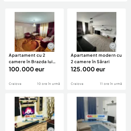
Locuri de munca
Utilaje agricole si industriale
Servicii
Piese auto si accesorii
Animale de companie
Dacia Duster
Afaceri și echipamente profesionale
Inchiriere Bunuri si Vehicule
Apartament cu 2
Apartament modern cu
camere în Brazda lui
2 camere în Sărari
Novac
100.000 eur
125.000 eur
Craiova
10 ore în urmă
Craiova
11 ore în urmă