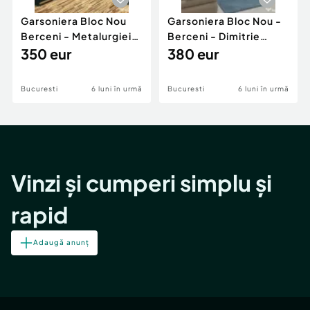
Garsoniera Bloc Nou
Garsoniera Bloc Nou -
Berceni - Metalurgiei
Berceni - Dimitrie
Park - Postalionul
350 eur
Leonida
380 eur
Bucuresti
6 luni în urmă
Bucuresti
6 luni în urmă
Vinzi și cumperi simplu și
rapid
Adaugă anunț