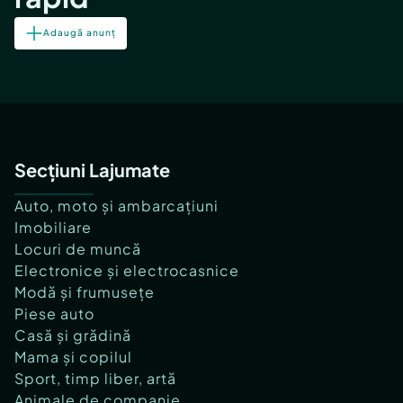
Adaugă anunț
Secțiuni Lajumate
Auto, moto și ambarcațiuni
Imobiliare
Locuri de muncă
Electronice și electrocasnice
Modă și frumusețe
Piese auto
Casă și grădină
Mama și copilul
Sport, timp liber, artă
Animale de companie