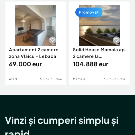
Locuri de munca
Utilaje agricole si industriale
Servicii
Piese auto si accesorii
Promovat
Animale de companie
Dacia Duster
Afaceri și echipamente profesionale
Inchiriere Bunuri si Vehicule
Apartament 2 camere
Solid House Mamaia ap
zona Vlaicu - Lebada
2 camere la
69.000 eur
cheie,langa Mega
104.888 eur
Image
Arad
6 luni în urmă
Mamaia
6 luni în urmă
Vinzi și cumperi simplu și
rapid