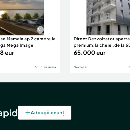
use Mamaia ap 2 camere la
Direct Dezvoltator apar
nga Mega Image
premium,la cheie ,de la 
8 eur
eur
65.000 eur
6 luni în urmă
Navodari
rapid
Adaugă anunț