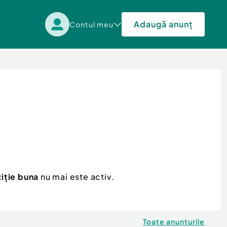
Adaugă anunț
Contul meu
iție buna
nu mai este activ.
Toate anunturile