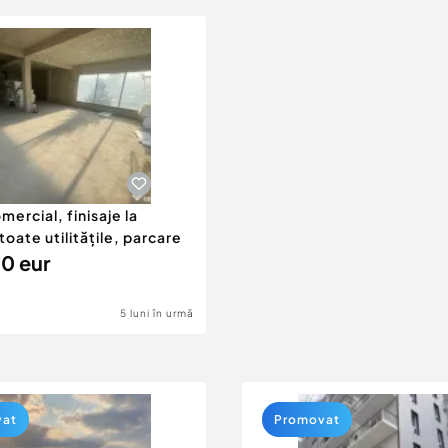
mercial, finisaje la
toate utilitățile, parcare
0 eur
5 luni în urmă
vat
Promovat