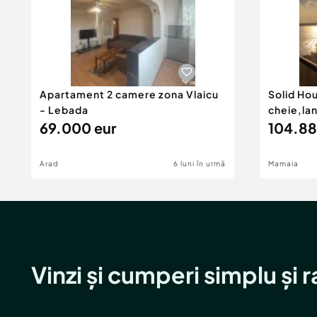
Apartament 2 camere zona Vlaicu
Solid Ho
- Lebada
cheie,la
69.000 eur
104.88
Arad
6 luni în urmă
Mamaia
Vinzi și cumperi simplu și 