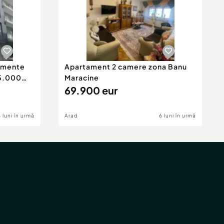
tamente
Apartament 2 camere zona Banu
65.000
Maracine
69.900 eur
6 luni în urmă
Arad
6 luni în urmă