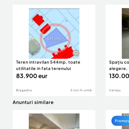
Teren intravilan 544mp, toate
Spațiu co
utilitatile in fata terenului
alegere, 
83.900 eur
130.00
Bragadiru
5 luni în urmă
Varteju
Anunturi similare
Promo