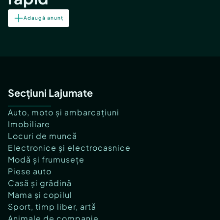
Adaugă anunț
Secțiuni Lajumate
Auto, moto și ambarcațiuni
Imobiliare
Locuri de muncă
Electronice și electrocasnice
Modă și frumusețe
Piese auto
Casă și grădină
Mama și copilul
Sport, timp liber, artă
Animale de companie