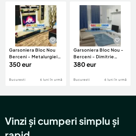
Locuri de munca
Utilaje agricole si industriale
Servicii
Piese auto si accesorii
Animale de companie
Dacia Duster
Afaceri și echipamente profesionale
Inchiriere Bunuri si Vehicule
Garsoniera Bloc Nou
Garsoniera Bloc Nou -
Berceni - Metalurgiei
Berceni - Dimitrie
Park - Postalionul
350 eur
Leonida
380 eur
Bucuresti
6 luni în urmă
Bucuresti
6 luni în urmă
Vinzi și cumperi simplu și
rapid