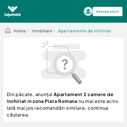
Adaugă anunț
Alege categoria
Home
Imobiliare
Apartamente de inchiriat
Auto, moto si ambarcatiuni
Toate Anunturile
Auto, moto si ambarcatiuni
Imobiliare
Autoturisme
Electronice si electrocasnice
Anvelope si Jante
Casa si gradina
Alege dupa sezon
Piese auto
Scutere - ATV - UTV
Din păcate, anunțul
Apartament 2 camere de
Mama si copilul
Autoutilitare
inchiriat in zona Piata Romana
nu mai este activ.
Moda si frumusete
Ambarcatiuni
Iată mai jos recomandări similare, continua
Sport, timp liber, arta
căutarea.
Camioane - Rulote - Remorci
Agro si Industrie
Motociclete