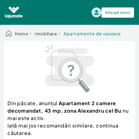
Adaugă anunț
Alege categoria
Home
Imobiliare
Apartamente de vanzare
Auto, moto si ambarcatiuni
Toate Anunturile
Auto, moto si ambarcatiuni
Imobiliare
Autoturisme
Electronice si electrocasnice
Anvelope si Jante
Casa si gradina
Alege dupa sezon
Piese auto
Scutere - ATV - UTV
Din păcate, anunțul
Apartament 2 camere
Mama si copilul
Autoutilitare
decomandat, 43 mp, zona Alexandru cel Bu
nu
Moda si frumusete
Ambarcatiuni
mai este activ.
Sport, timp liber, arta
Iată mai jos recomandări similare, continua
Camioane - Rulote - Remorci
Agro si Industrie
căutarea.
Motociclete