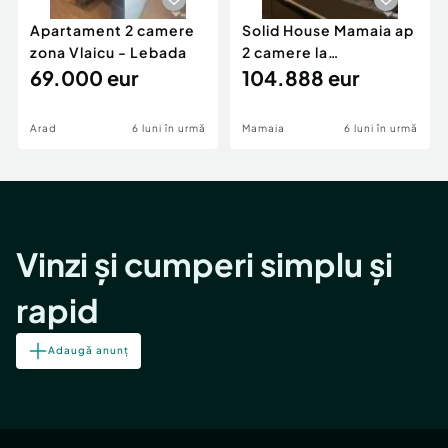
Apartament 2 camere
Solid House Mamaia ap
zona Vlaicu - Lebada
2 camere la
69.000 eur
cheie,langa Mega
104.888 eur
Image
Arad
6 luni în urmă
Mamaia
6 luni în urmă
Vinzi și cumperi simplu și
rapid
Adaugă anunț