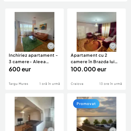
Locuri de munca
Utilaje agricole si industriale
Servicii
Piese auto si accesorii
Animale de companie
Dacia Duster
Afaceri și echipamente profesionale
Inchiriere Bunuri si Vehicule
Inchiriez apartament -
Apartament cu 2
3 camere- Aleea
camere în Brazda lui
Carpati
600 eur
Novac
100.000 eur
Targu Mures
1 oră în urmă
Craiova
13 ore în urmă
Promovat