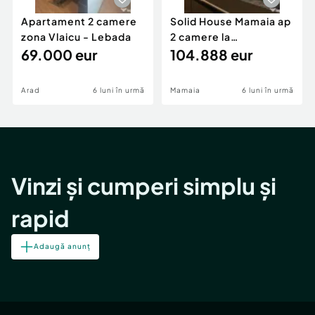
Apartament 2 camere
Solid House Mamaia ap
zona Vlaicu - Lebada
2 camere la
69.000 eur
cheie,langa Mega
104.888 eur
Image
Arad
6 luni în urmă
Mamaia
6 luni în urmă
Vinzi și cumperi simplu și
rapid
Adaugă anunț