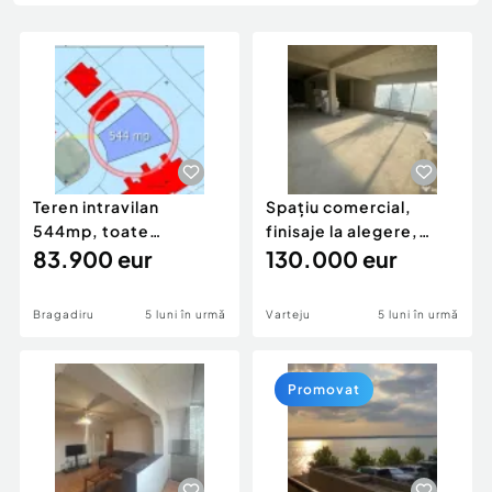
Locuri de munca
Utilaje agricole si industriale
Servicii
Piese auto si accesorii
Animale de companie
Dacia Duster
Afaceri și echipamente profesionale
Inchiriere Bunuri si Vehicule
Teren intravilan
Spațiu comercial,
544mp, toate
finisaje la alegere,
utilitatile in fata
83.900 eur
toate utilitățile,
130.000 eur
terenului
parcare
Bragadiru
5 luni în urmă
Varteju
5 luni în urmă
Promovat