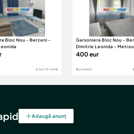
ra Bloc Nou - Berceni -
Garsoniera Bloc Nou - Ber
 Leonida
Dimitrie Leonida - Metrou
r
400 eur
6 luni în urmă
Bucuresti
rapid
Adaugă anunț