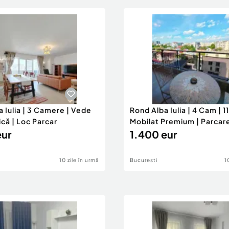
a Iulia | 3 Camere | Vede
Rond Alba Iulia | 4 Cam | 1
că | Loc Parcar
Mobilat Premium | Parcar
eur
1.400 eur
10 zile în urmă
Bucuresti
1