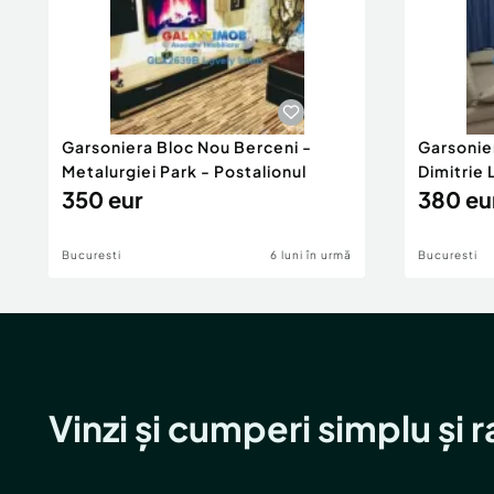
Garsoniera Bloc Nou Berceni -
Garsonie
Metalurgiei Park - Postalionul
Dimitrie
350 eur
380 eu
Bucuresti
6 luni în urmă
Bucuresti
Vinzi și cumperi simplu și 