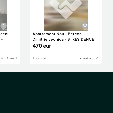
ceni -
Apartament Nou - Berceni -
 -
Dimitrie Leonida - 81 RESIDENCE
470 eur
6 luni în urmă
Bucuresti
6 luni în urmă