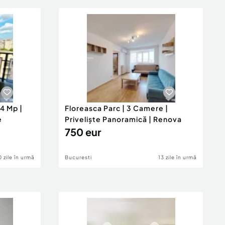
14 Mp |
Floreasca Parc | 3 Camere |
e
Priveliște Panoramică | Renova
750 eur
0 zile în urmă
Bucuresti
13 zile în urmă