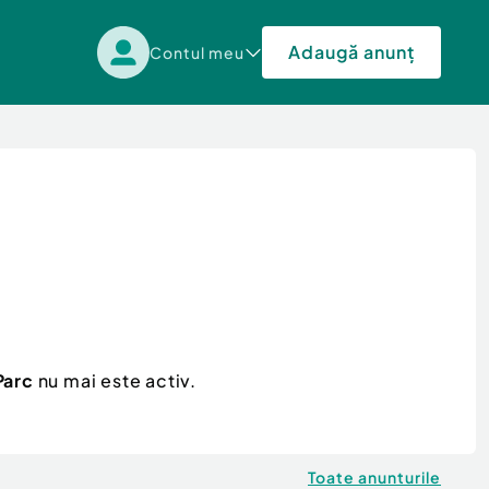
Adaugă anunț
Contul meu
Parc
nu mai este activ.
Toate anunturile