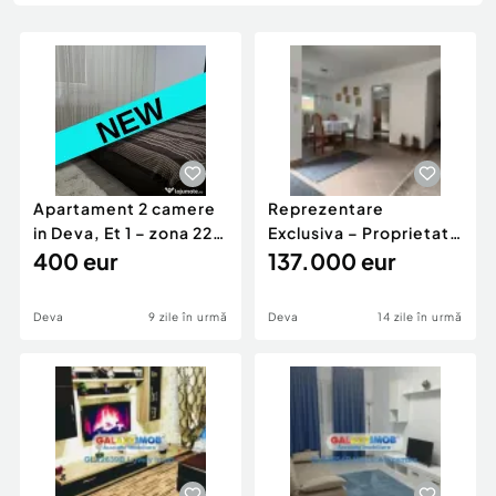
Locuri de munca
Utilaje agricole si industriale
Servicii
Piese auto si accesorii
Animale de companie
Dacia Duster
Afaceri și echipamente profesionale
Inchiriere Bunuri si Vehicule
Apartament 2 camere
Reprezentare
in Deva, Et 1 – zona 22
Exclusiva – Proprietate
Decembrie- liceul Auto
400 eur
deosebita, la 30 de
137.000 eur
minute de Dev
Deva
9 zile în urmă
Deva
14 zile în urmă