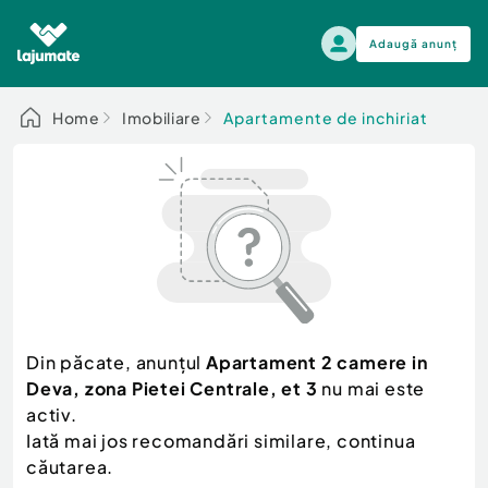
Adaugă anunț
Alege categoria
Home
Imobiliare
Apartamente de inchiriat
Auto, moto si ambarcatiuni
Toate Anunturile
Auto, moto si ambarcatiuni
Imobiliare
Autoturisme
Electronice si electrocasnice
Anvelope si Jante
Casa si gradina
Alege dupa sezon
Piese auto
Scutere - ATV - UTV
Din păcate, anunțul
Apartament 2 camere in
Mama si copilul
Autoutilitare
Deva, zona Pietei Centrale, et 3
nu mai este
Moda si frumusete
Ambarcatiuni
activ.
Sport, timp liber, arta
Iată mai jos recomandări similare, continua
Camioane - Rulote - Remorci
Agro si Industrie
căutarea.
Motociclete