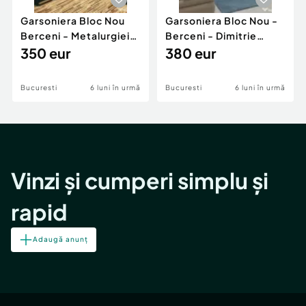
Garsoniera Bloc Nou
Garsoniera Bloc Nou -
Berceni - Metalurgiei
Berceni - Dimitrie
Park - Postalionul
350 eur
Leonida
380 eur
Bucuresti
6 luni în urmă
Bucuresti
6 luni în urmă
Vinzi și cumperi simplu și
rapid
Adaugă anunț