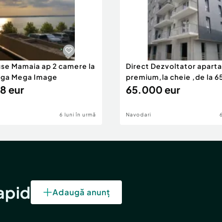
use Mamaia ap 2 camere la
Direct Dezvoltator apar
nga Mega Image
premium,la cheie ,de la 
8 eur
eur
65.000 eur
6 luni în urmă
Navodari
rapid
Adaugă anunț