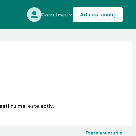
Adaugă anunț
Contul meu
esti
nu mai este activ.
Toate anunturile