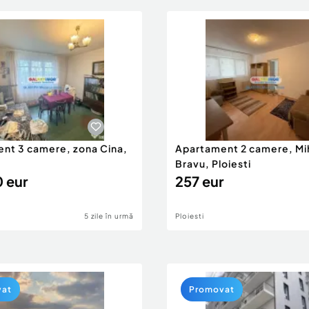
nt 3 camere, zona Cina,
Apartament 2 camere, Mi
Bravu, Ploiesti
 eur
257 eur
5 zile în urmă
Ploiesti
vat
Promovat