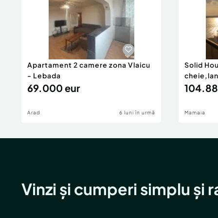
Apartament 2 camere zona Vlaicu
Solid Ho
- Lebada
cheie,la
69.000 eur
104.88
Arad
6 luni în urmă
Mamaia
Vinzi și cumperi simplu și 