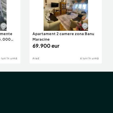
tamente
Apartament 2 camere zona Banu
65.000
Maracine
69.900 eur
6 luni în urmă
Arad
6 luni în urmă