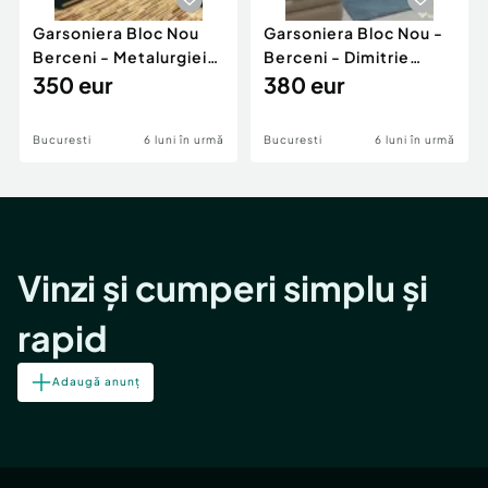
Garsoniera Bloc Nou
Garsoniera Bloc Nou -
Berceni - Metalurgiei
Berceni - Dimitrie
Park - Postalionul
350 eur
Leonida
380 eur
Bucuresti
6 luni în urmă
Bucuresti
6 luni în urmă
Vinzi și cumperi simplu și
rapid
Adaugă anunț