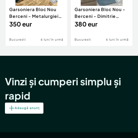
Garsoniera Bloc Nou
Garsoniera Bloc Nou -
Berceni - Metalurgiei
Berceni - Dimitrie
Park - Postalionul
350 eur
Leonida
380 eur
Bucuresti
6 luni în urmă
Bucuresti
6 luni în urmă
Vinzi și cumperi simplu și
rapid
Adaugă anunț