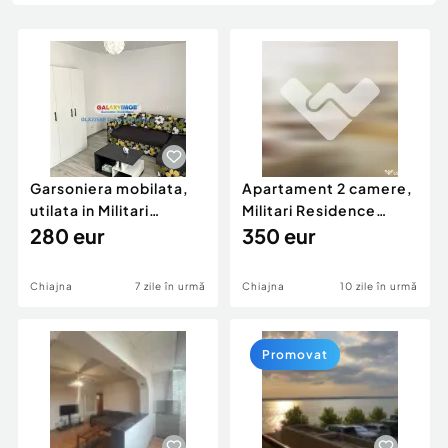
Locuri de munca
Utilaje agricole si industriale
Servicii
Piese auto si accesorii
Animale de companie
Dacia Duster
Afaceri și echipamente profesionale
Inchiriere Bunuri si Vehicule
Garsoniera mobilata,
Apartament 2 camere,
utilata in Militari
Militari Residence
Residence 280 euro
280 eur
mobilat utilat 350 e
350 eur
Chiajna
7 zile în urmă
Chiajna
10 zile în urmă
Promovat