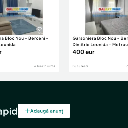
ra Bloc Nou - Berceni -
Garsoniera Bloc Nou - Ber
 Leonida
Dimitrie Leonida - Metrou
r
400 eur
6 luni în urmă
Bucuresti
rapid
Adaugă anunț