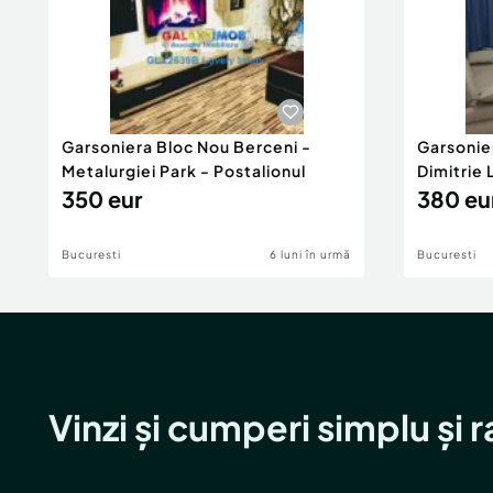
Garsoniera Bloc Nou Berceni -
Garsonie
Metalurgiei Park - Postalionul
Dimitrie
350 eur
380 eu
Bucuresti
6 luni în urmă
Bucuresti
Vinzi și cumperi simplu și 