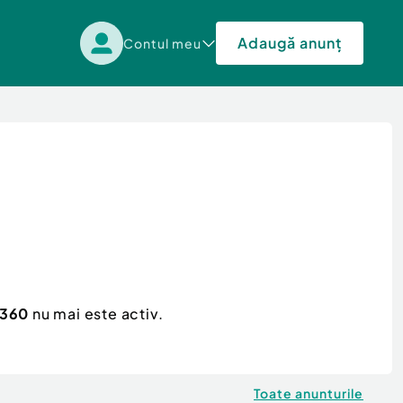
Adaugă anunț
Contul meu
 360
nu mai este activ.
Toate anunturile