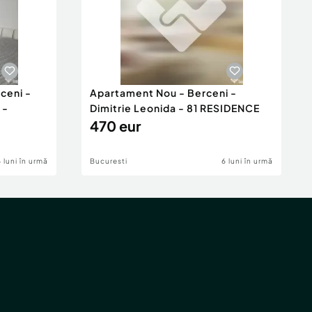
ceni -
Apartament Nou - Berceni -
 -
Dimitrie Leonida - 81 RESIDENCE
470 eur
6 luni în urmă
Bucuresti
6 luni în urmă