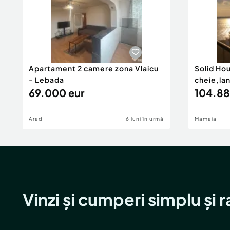
Apartament 2 camere zona Vlaicu
Solid Ho
- Lebada
cheie,la
69.000 eur
104.88
Arad
6 luni în urmă
Mamaia
Vinzi și cumperi simplu și 