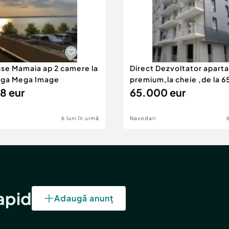
use Mamaia ap 2 camere la
Direct Dezvoltator apar
nga Mega Image
premium,la cheie ,de la 
8 eur
eur
65.000 eur
6 luni în urmă
Navodari
rapid
Adaugă anunț