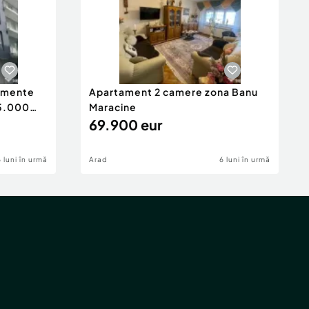
tamente
Apartament 2 camere zona Banu
65.000
Maracine
69.900 eur
6 luni în urmă
Arad
6 luni în urmă