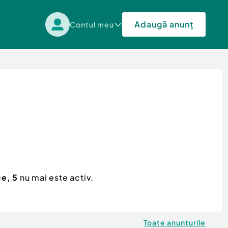
Adaugă anunț
Contul meu
ce, 5
nu mai este activ.
Toate anunturile