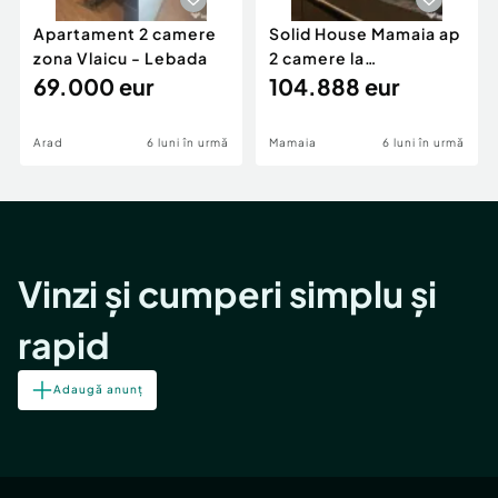
Apartament 2 camere
Solid House Mamaia ap
zona Vlaicu - Lebada
2 camere la
69.000 eur
cheie,langa Mega
104.888 eur
Image
Arad
6 luni în urmă
Mamaia
6 luni în urmă
Vinzi și cumperi simplu și
rapid
Adaugă anunț