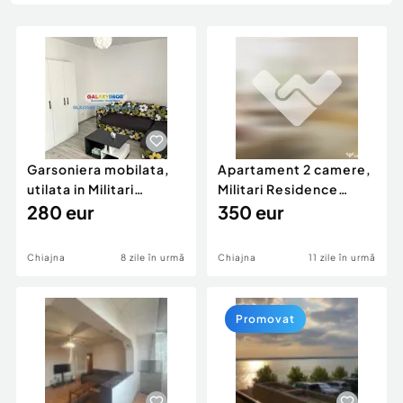
Locuri de munca
Utilaje agricole si industriale
Servicii
Piese auto si accesorii
Animale de companie
Dacia Duster
Afaceri și echipamente profesionale
Inchiriere Bunuri si Vehicule
Garsoniera mobilata,
Apartament 2 camere,
utilata in Militari
Militari Residence
Residence 280 euro
280 eur
mobilat utilat 350 e
350 eur
Chiajna
8 zile în urmă
Chiajna
11 zile în urmă
Promovat