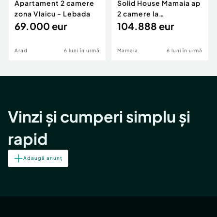
Apartament 2 camere
Solid House Mamaia ap
zona Vlaicu - Lebada
2 camere la
69.000 eur
cheie,langa Mega
104.888 eur
Image
Arad
6 luni în urmă
Mamaia
6 luni în urmă
Vinzi și cumperi simplu și
rapid
Adaugă anunț