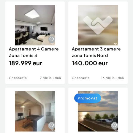
Locuri de munca
Utilaje agricole si industriale
Servicii
Piese auto si accesorii
Animale de companie
Dacia Duster
Afaceri și echipamente profesionale
Inchiriere Bunuri si Vehicule
Apartament 4 Camere
Apartament 3 camere
Zona Tomis 3
zona Tomis Nord
189.999 eur
140.000 eur
Constanta
7 zile în urmă
Constanta
16 zile în urmă
Promovat