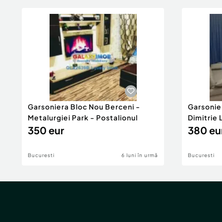
Garsoniera Bloc Nou Berceni -
Garsonie
Metalurgiei Park - Postalionul
Dimitrie
350 eur
380 eu
Bucuresti
6 luni în urmă
Bucuresti