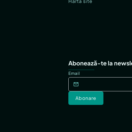
Hartă site
Abonează-te la newsl
Email
Abonare