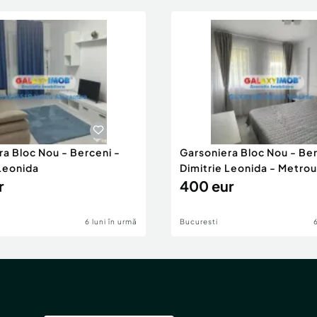
ra Bloc Nou - Berceni -
Garsoniera Bloc Nou - Ber
 Leonida
Dimitrie Leonida - Metrou
r
400 eur
6 luni în urmă
Bucuresti