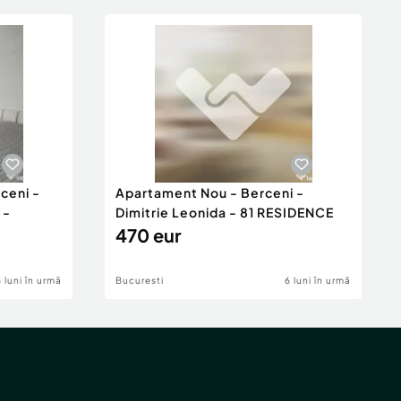
ceni -
Apartament Nou - Berceni -
 -
Dimitrie Leonida - 81 RESIDENCE
470 eur
6 luni în urmă
Bucuresti
6 luni în urmă