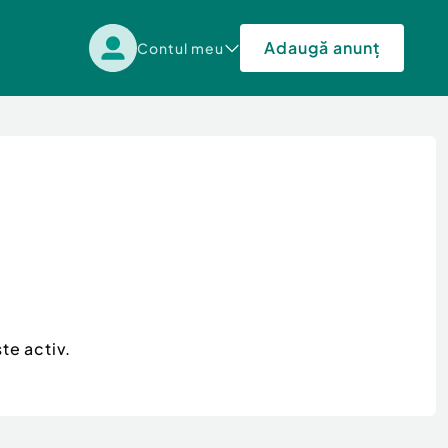
Adaugă anunț
Contul meu
te activ.