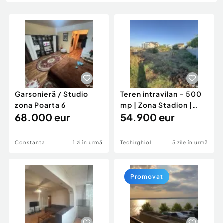
Locuri de munca
Utilaje agricole si industriale
Servicii
Piese auto si accesorii
Animale de companie
Dacia Duster
Afaceri și echipamente profesionale
Inchiriere Bunuri si Vehicule
Garsonieră / Studio
Teren intravilan – 500
zona Poarta 6
mp | Zona Stadion |
68.000 eur
Techirghiol
54.900 eur
Constanta
1 zi în urmă
Techirghiol
5 zile în urmă
Promovat