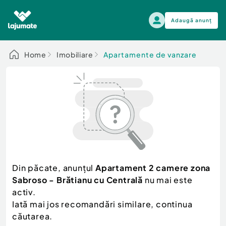
Adaugă anunț
Alege categoria
Home
Imobiliare
Apartamente de vanzare
Auto, moto si ambarcatiuni
Toate Anunturile
Auto, moto si ambarcatiuni
Imobiliare
Autoturisme
Electronice si electrocasnice
Anvelope si Jante
Casa si gradina
Alege dupa sezon
Piese auto
Scutere - ATV - UTV
Din păcate, anunțul
Apartament 2 camere zona
Mama si copilul
Autoutilitare
Sabroso - Brătianu cu Centrală
nu mai este
Moda si frumusete
Ambarcatiuni
activ.
Sport, timp liber, arta
Iată mai jos recomandări similare, continua
Camioane - Rulote - Remorci
Agro si Industrie
căutarea.
Motociclete