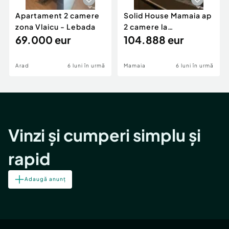
Apartament 2 camere
Solid House Mamaia ap
zona Vlaicu - Lebada
2 camere la
69.000 eur
cheie,langa Mega
104.888 eur
Image
Arad
6 luni în urmă
Mamaia
6 luni în urmă
Vinzi și cumperi simplu și
rapid
Adaugă anunț