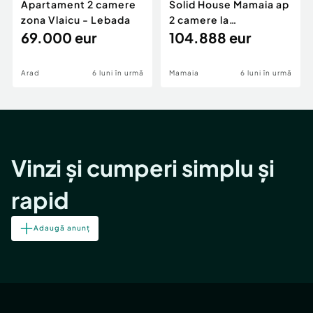
Apartament 2 camere
Solid House Mamaia ap
zona Vlaicu - Lebada
2 camere la
69.000 eur
cheie,langa Mega
104.888 eur
Image
Arad
6 luni în urmă
Mamaia
6 luni în urmă
Vinzi și cumperi simplu și
rapid
Adaugă anunț