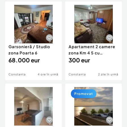
Locuri de munca
Utilaje agricole si industriale
Servicii
Piese auto si accesorii
Animale de companie
Dacia Duster
Afaceri și echipamente profesionale
Inchiriere Bunuri si Vehicule
Garsonieră / Studio
Apartament 2 camere
zona Poarta 6
zona Km 4 5 cu
68.000 eur
Centrala și Boxa
300 eur
Constanta
4 ore în urmă
Constanta
2 zile în urmă
Promovat