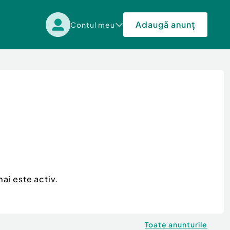
Adaugă anunț
Contul meu
ai este activ.
Toate anunturile