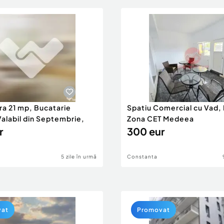
ra 21 mp, Bucatarie
Spatiu Comercial cu Vad,
Valabil din Septembrie,
Zona CET Medeea
r
300 eur
5 zile în urmă
Constanta
vat
Promovat