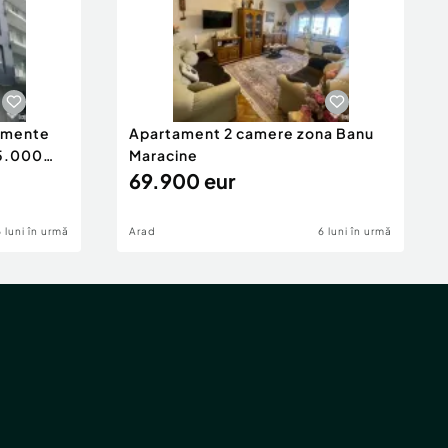
tamente
Apartament 2 camere zona Banu
65.000
Maracine
69.900 eur
6 luni în urmă
Arad
6 luni în urmă