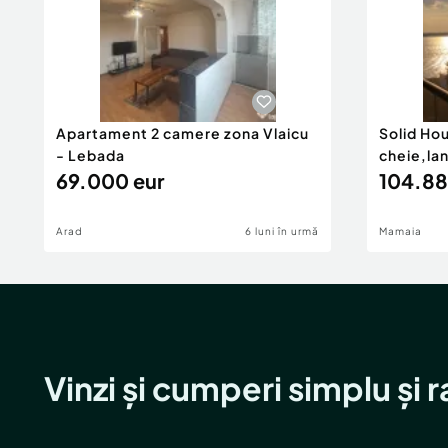
Apartament 2 camere zona Vlaicu
Solid Ho
- Lebada
cheie,la
69.000 eur
104.88
Arad
6 luni în urmă
Mamaia
Vinzi și cumperi simplu și 