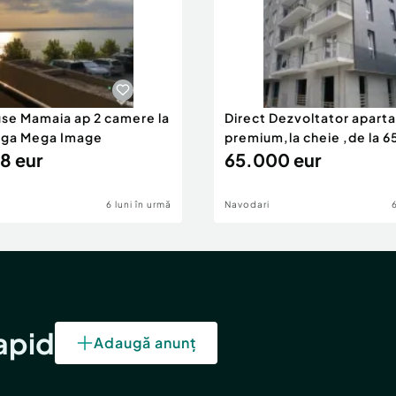
use Mamaia ap 2 camere la
Direct Dezvoltator apar
nga Mega Image
premium,la cheie ,de la 
8 eur
eur
65.000 eur
6 luni în urmă
Navodari
rapid
Adaugă anunț