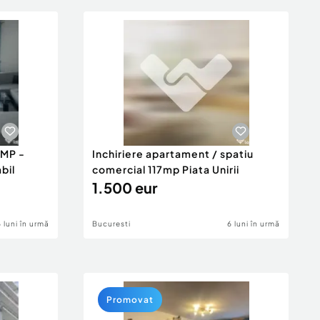
2MP -
Inchiriere apartament / spatiu
bil
comercial 117mp Piata Unirii
1.500 eur
6 luni în urmă
Bucuresti
6 luni în urmă
Promovat