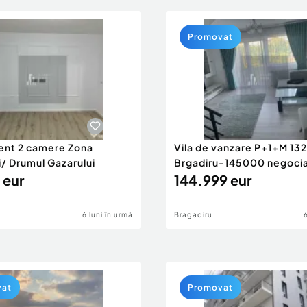
Promovat
nt 2 camere Zona
Vila de vanzare P+1+M 13
i/ Drumul Gazarului
Brgadiru-145000 negocia
 eur
144.999 eur
6 luni în urmă
Bragadiru
vat
Promovat