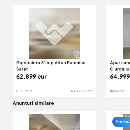
Garsoniera 31 mp Vitan Ramnicu
Apartame
Sarat
Giurgiulu
62.899 eur
64.999
Bucuresti
6 luni în urmă
Bucuresti
Anunturi similare
Promo