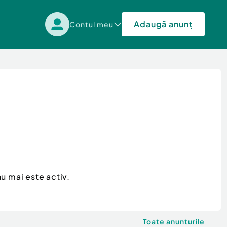
Adaugă anunț
Contul meu
u mai este activ.
Toate anunturile