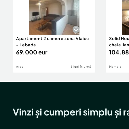
Apartament 2 camere zona Vlaicu
Solid Ho
- Lebada
cheie,la
69.000 eur
104.88
Arad
6 luni în urmă
Mamaia
Vinzi și cumperi simplu și 