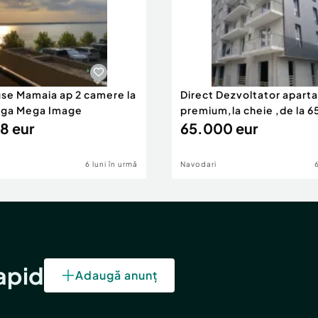
use Mamaia ap 2 camere la
Direct Dezvoltator apar
nga Mega Image
premium,la cheie ,de la 
8 eur
eur
65.000 eur
6 luni în urmă
Navodari
rapid
Adaugă anunț