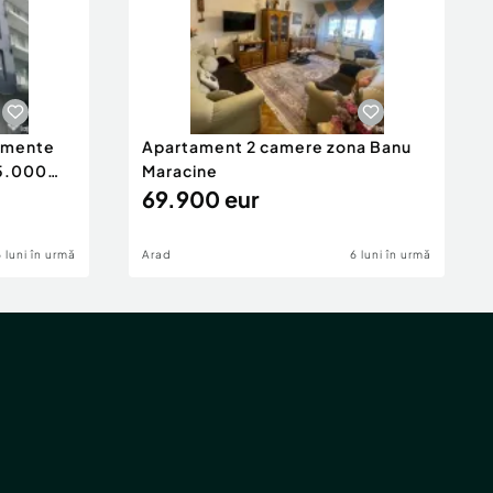
tamente
Apartament 2 camere zona Banu
65.000
Maracine
69.900 eur
6 luni în urmă
Arad
6 luni în urmă