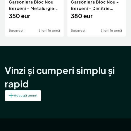
Garsoniera Bloc Nou
Garsoniera Bloc Nou -
Berceni - Metalurgiei
Berceni - Dimitrie
Park - Postalionul
350 eur
Leonida
380 eur
Bucuresti
6 luni în urmă
Bucuresti
6 luni în urmă
Vinzi și cumperi simplu și
rapid
Adaugă anunț