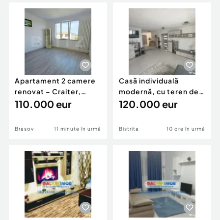
Locuri de munca
Utilaje agricole si industriale
Servicii
Piese auto si accesorii
Animale de companie
Dacia Duster
Afaceri și echipamente profesionale
Inchiriere Bunuri si Vehicule
Apartament 2 camere
Casă individuală
renovat – Craiter,
modernă, cu teren de
Brașov | 55 mp | E
110.000 eur
1.356 mp – la doa
120.000 eur
Brasov
11 minute în urmă
Bistrita
10 ore în urmă