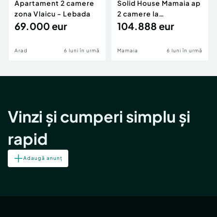
Apartament 2 camere
Solid House Mamaia ap
zona Vlaicu - Lebada
2 camere la
69.000 eur
cheie,langa Mega
104.888 eur
Image
Arad
6 luni în urmă
Mamaia
6 luni în urmă
Vinzi și cumperi simplu și
rapid
Adaugă anunț