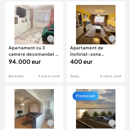
Locuri de munca
Utilaje agricole si industriale
Servicii
Piese auto si accesorii
Animale de companie
Dacia Duster
Afaceri și echipamente profesionale
Inchiriere Bunuri si Vehicule
Apartament cu 3
Apartament de
camere decomandat -
închiriat-zona
renovat - Bucovina -
94.000 eur
ultracentrală
400 eur
Par
Botosani
5 ore în urmă
Zalau
5 ore în urmă
Promovat