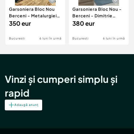
Garsoniera Bloc Nou
Garsoniera Bloc Nou -
Berceni - Metalurgiei
Berceni - Dimitrie
Park - Postalionul
350 eur
Leonida
380 eur
Bucuresti
6 luni în urmă
Bucuresti
6 luni în urmă
Vinzi și cumperi simplu și
rapid
Adaugă anunț