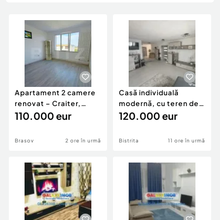
Locuri de munca
Utilaje agricole si industriale
Servicii
Piese auto si accesorii
Animale de companie
Dacia Duster
Afaceri și echipamente profesionale
Inchiriere Bunuri si Vehicule
Apartament 2 camere
Casă individuală
renovat – Craiter,
modernă, cu teren de
Brașov | 55 mp | E
110.000 eur
1.356 mp – la doa
120.000 eur
Brasov
2 ore în urmă
Bistrita
11 ore în urmă