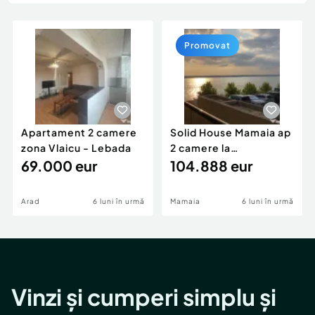
Locuri de munca
Utilaje agricole si industriale
Servicii
Piese auto si accesorii
Animale de companie
Promovat
Dacia Duster
Afaceri și echipamente profesionale
Inchiriere Bunuri si Vehicule
Apartament 2 camere
Solid House Mamaia ap
zona Vlaicu - Lebada
2 camere la
69.000 eur
cheie,langa Mega
104.888 eur
Image
Arad
6 luni în urmă
Mamaia
6 luni în urmă
Vinzi și cumperi simplu și