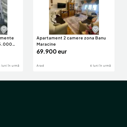
tamente
Apartament 2 camere zona Banu
65.000
Maracine
69.900 eur
6 luni în urmă
Arad
6 luni în urmă