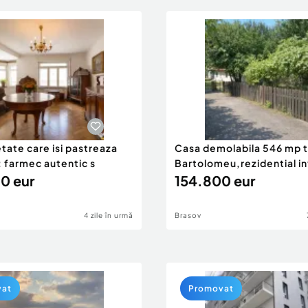
tate care isi pastreaza
Casa demolabila 546 mp 
: farmec autentic s
Bartolomeu,rezidential i
0 eur
154.800 eur
4 zile în urmă
Brasov
vat
Promovat