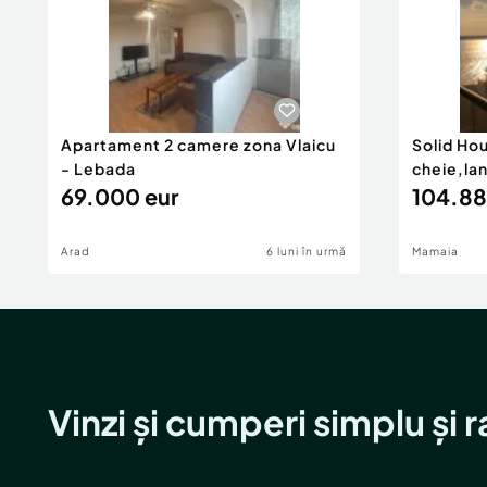
Apartament 2 camere zona Vlaicu
Solid Ho
- Lebada
cheie,la
69.000 eur
104.88
Arad
6 luni în urmă
Mamaia
Vinzi și cumperi simplu și 