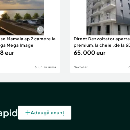
use Mamaia ap 2 camere la
Direct Dezvoltator apar
nga Mega Image
premium,la cheie ,de la 
8 eur
eur
65.000 eur
6 luni în urmă
Navodari
rapid
Adaugă anunț