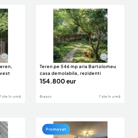
teren,
Teren pe 546 mp aria Bartolomeu
nvest
casa demolabila, rezidenti
154.800 eur
7 zile în urmă
Brasov
7 zile în urmă
Promovat