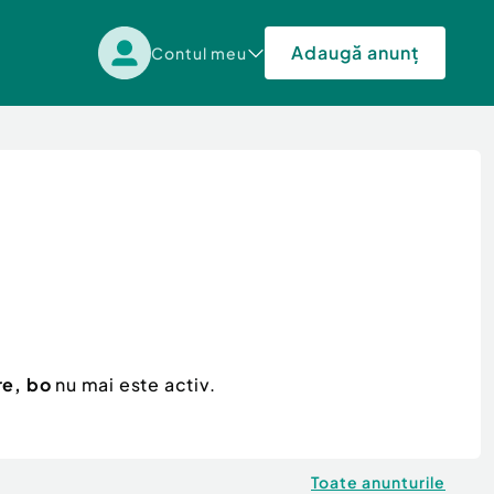
Adaugă anunț
Contul meu
re, bo
nu mai este activ.
Toate anunturile