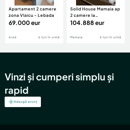
Apartament 2 camere
Solid House Mamaia ap
zona Vlaicu - Lebada
2 camere la
69.000 eur
cheie,langa Mega
104.888 eur
Image
Arad
6 luni în urmă
Mamaia
6 luni în urmă
Vinzi și cumperi simplu și
rapid
Adaugă anunț