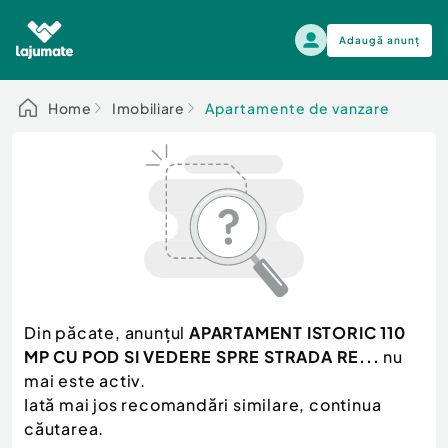
Adaugă anunț
Alege categoria
Home
Imobiliare
Apartamente de vanzare
Auto, moto si ambarcatiuni
Toate Anunturile
Auto, moto si ambarcatiuni
Imobiliare
Autoturisme
Electronice si electrocasnice
Anvelope si Jante
Casa si gradina
Alege dupa sezon
Piese auto
Scutere - ATV - UTV
Din păcate, anunțul
APARTAMENT ISTORIC 110
Mama si copilul
Autoutilitare
MP CU POD SI VEDERE SPRE STRADA RE...
nu
Moda si frumusete
Ambarcatiuni
mai este activ.
Sport, timp liber, arta
Iată mai jos recomandări similare, continua
Camioane - Rulote - Remorci
Agro si Industrie
căutarea.
Motociclete