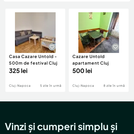
Locuri de munca
Utilaje agricole si industriale
Servicii
Piese auto si accesorii
Animale de companie
Dacia Duster
Afaceri și echipamente profesionale
Inchiriere Bunuri si Vehicule
Casa Cazare Untold -
Cazare Untold
500m de festival Cluj
apartament Cluj
325 lei
500 lei
Cluj-Napoca
5 zile în urmă
Cluj-Napoca
8 zile în urmă
Vinzi și cumperi simplu și