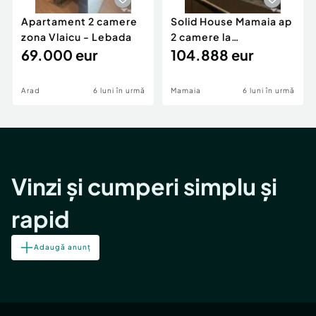
Apartament 2 camere
Solid House Mamaia ap
zona Vlaicu - Lebada
2 camere la
69.000 eur
cheie,langa Mega
104.888 eur
Image
Arad
6 luni în urmă
Mamaia
6 luni în urmă
Vinzi și cumperi simplu și
rapid
Adaugă anunț