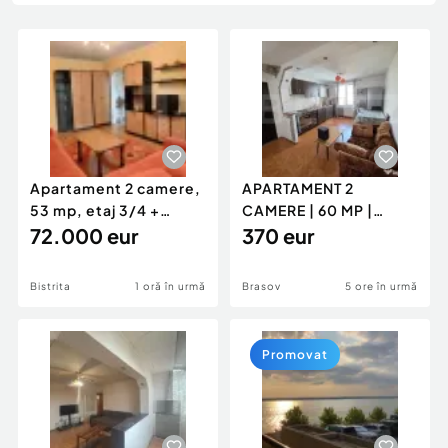
Locuri de munca
Utilaje agricole si industriale
Servicii
Piese auto si accesorii
Animale de companie
Dacia Duster
Afaceri și echipamente profesionale
Inchiriere Bunuri si Vehicule
Apartament 2 camere,
APARTAMENT 2
53 mp, etaj 3/4 +
CAMERE | 60 MP |
parcare acoperită |
72.000 eur
GENERAL MOCIULSCHI
370 eur
| BALCON DE
Bistrita
1 oră în urmă
Brasov
5 ore în urmă
Promovat