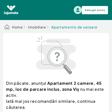
Adaugă anunț
Alege categoria
Home
Imobiliare
Apartamente de vanzare
Auto, moto si ambarcatiuni
Toate Anunturile
Auto, moto si ambarcatiuni
Imobiliare
Autoturisme
Electronice si electrocasnice
Anvelope si Jante
Casa si gradina
Alege dupa sezon
Piese auto
Scutere - ATV - UTV
Din păcate, anunțul
Apartament 2 camere, 45
Mama si copilul
Autoutilitare
mp, loc de parcare inclus, zona Viș
nu mai este
Moda si frumusete
Ambarcatiuni
activ.
Sport, timp liber, arta
Iată mai jos recomandări similare, continua
Camioane - Rulote - Remorci
Agro si Industrie
căutarea.
Motociclete