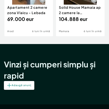
Apartament 2 camere
Solid House Mamaia ap
zona Vlaicu - Lebada
2 camere la
69.000 eur
cheie,langa Mega
104.888 eur
Image
Arad
6 luni în urmă
Mamaia
6 luni în urmă
Vinzi și cumperi simplu și
rapid
Adaugă anunț