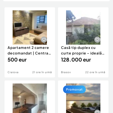
Locuri de munca
Utilaje agricole si industriale
Servicii
Piese auto si accesorii
Animale de companie
Dacia Duster
Afaceri și echipamente profesionale
Inchiriere Bunuri si Vehicule
Apartament 2 camere
Casă tip duplex cu
decomandat | Centrală
curte proprie – ideală
proprie | 60 mp |
500 eur
pentru renovar
128.000 eur
Craiova
21 ore în urmă
Brasov
22 ore în urmă
Promovat