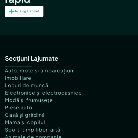
Adaugă anunț
Secțiuni Lajumate
Auto, moto și ambarcațiuni
Imobiliare
Locuri de muncă
Electronice și electrocasnice
Modă și frumusețe
Piese auto
Casă și grădină
Mama și copilul
Sport, timp liber, artă
Animale de companie