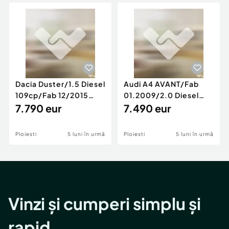
Locuri de munca
Utilaje agricole si industriale
Servicii
Piese auto si accesorii
Animale de companie
Dacia Duster
Afaceri și echipamente profesionale
Inchiriere Bunuri si Vehicule
Dacia Duster/1.5 Diesel
Audi A4 AVANT/Fab
109cp/Fab 12/2015
01.2009/2.0 Diesel
/Euro 5/GARANTIE 12
7.790 eur
140cp/Posibilitate
7.490 eur
LUNI
Rate/GARANTIE
Ploiesti
5 luni în urmă
Ploiesti
5 luni în urmă
Vinzi și cumperi simplu și
rapid