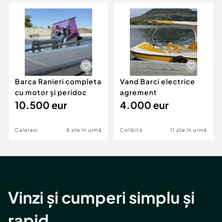
Locuri de munca
Utilaje agricole si industriale
Servicii
Piese auto si accesorii
Animale de companie
Dacia Duster
Afaceri și echipamente profesionale
Inchiriere Bunuri si Vehicule
Barca Ranieri completa
Vand Barci electrice
cu motor și peridoc
agrement
10.500 eur
4.000 eur
Calarasi
6 zile în urmă
Colibita
11 zile în urmă
Vinzi și cumperi simplu și
rapid