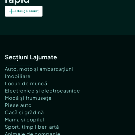
Adaugă anunț
Secțiuni Lajumate
Auto, moto și ambarcațiuni
Imobiliare
Locuri de muncă
Electronice și electrocasnice
Modă și frumusețe
Piese auto
Casă și grădină
Mama și copilul
Sport, timp liber, artă
Animale de companie